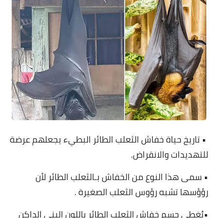
• تاريخ حياة خفاش الثعلب الطائر البطيء يجعلهم عرضة
للتهديدات والانقراض.
• سمى هذا النوع من الخفاش بـالثعلب الطائر لأن
رؤؤسها تشبه رؤوس الثعلب الصغيرة .
•يُغطى جسم خفاش الثعلب الطائر باللون البني الداكن