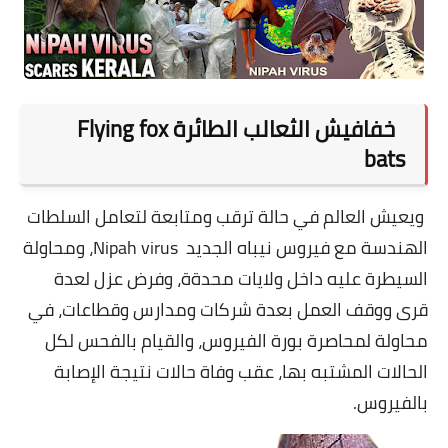
خفافيش الثعالب الطائرة Flying fox
bats
ويعيش العالم في حالة ترقب ومتابعة لتعامل السلطات
الهندسة مع فيروس نيباه الجديد Nipah virus، ومحاولة
السيطرة عليه داخل ولايات محدةة، وفرض عزل لعدة
قرى ووقف العمل بعدة شركات ومدارس وقطاعات، في
محاولة لمحاصرة بورة الفيروس، والقيام بالفحس لكل
الحالات المشتبه بها، عقب وفاة حالات نتيجة الإصابة
بالفيروس.