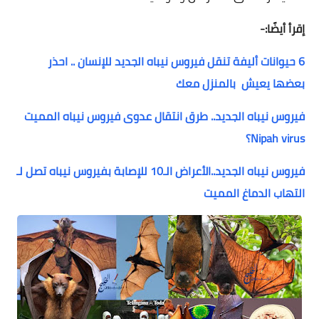
إقرأ أيضًا:-
6 حيوانات أليفة تنقل فيروس نيباه الجديد للإنسان .. احذر
بعضها يعيش بالمنزل معك
فيروس نيباه الجديد.. طرق انتقال عدوى فيروس نيباه المميت
Nipah virus؟
فيروس نيباه الجديد..الأعراض الـ10 للإصابة بفيروس نيباه تصل لـ
التهاب الدماغ المميت