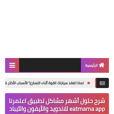
الرئيسية
التعليم ونظام نور
لماذا تفقد سيارتك القوة أثناء التسارع؟ الأسباب الأكثر شيوعًا وكيفية ت
ترند السعودية
شرح حلول أشهر مشاكل تطبيق اعتمرنا
ترند مصر
eatmarna app للاندويد والأيفون والآيباد
تطبيقات وتكنولوجيا