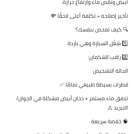
أبيض ونقص ماء وارتفاع حرارة.
تأخير إصلاحه = تكلفة أعلى لاحقًا 💸
🔍 كيف تفحص بنفسك؟
1️⃣ شغّل السيارة وهي باردة
2️⃣ راقب الشكمان:
الحالة التشخيص
قطرات بسيطة طبيعي تمامًا ✅
تدفق ماء مستمر + دخان أبيض مشكلة في الجوان/
التبريد ⚠️
🧠 خلاصة سريعة