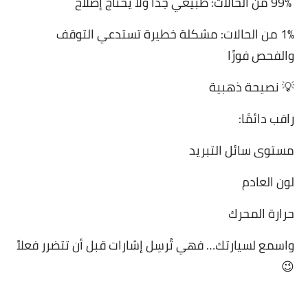
99% من الحالات: طبيعي جدًا ولا يحتاج إصلاح
1% من الحالات: مشكلة خطيرة تستدعي التوقف
والفحص فورًا
💡 نصيحة ذهبية
راقب دائمًا:
مستوى سائل التبريد
لون العادم
حرارة المحرك
واسمع لسيارتك… فهي تُرسِل إشارات قبل أن تتضرر فعلاً
😉