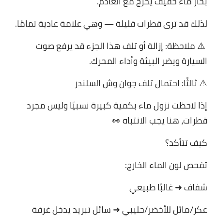
بخار ماء خفيف يخرج مع العادم.
لذلك قد ترى قطرات قليلة — وهي علامة عادية تمامًا.
⚠️ ملاحظة: إزالة أو تلف هذا الجزء قد يرفع صوت
السيارة ويضر البيئة وأداء المحرك.
⚠️ ثالثًا: احتمال تلف جوان وش السلندر
إذا لاحظت نزول ماء بكمية كبيرة نسبيًا وليس مجرد
قطرات، هنا يجب الانتباه 👀
كيف تتأكد؟
تفحص لون الماء الخارج:
شفاف ➜ غالبًا طبيعي
عكر/مائل للأخضر/حليبي ➜ سائل تبريد يدخل غرفة