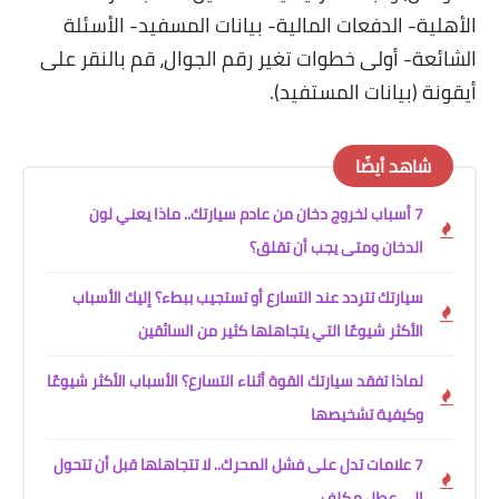
الأهلية- الدفعات المالية- بيانات المسفيد- الأسئلة
الشائعة- أولى خطوات تغير رقم الجوال، قم بالنقر على
أيقونة (بيانات المستفيد).
شاهد أيضًا
7 أسباب لخروج دخان من عادم سيارتك.. ماذا يعني لون
الدخان ومتى يجب أن تقلق؟
سيارتك تتردد عند التسارع أو تستجيب ببطء؟ إليك الأسباب
الأكثر شيوعًا التي يتجاهلها كثير من السائقين
لماذا تفقد سيارتك القوة أثناء التسارع؟ الأسباب الأكثر شيوعًا
وكيفية تشخيصها
7 علامات تدل على فشل المحرك.. لا تتجاهلها قبل أن تتحول
إلى عطل مكلف