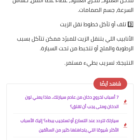
مدخل العمود، مخرج العمود، غطاء عصا النقل، حساس
السرعة، جسم الصمامات.
3️⃣ تلف أو تآكل خطوط نقل الزيت
الأنابيب اللي بتنقل الزيت للمبرّد ممكن تتآكل بسبب
الرطوبة والملح أو تتخبط من تحت السيارة.
النتيجة: تسريب بطيء مستمر.
شاهد أيضًا
7 أسباب لخروج دخان من عادم سيارتك.. ماذا يعني لون
الدخان ومتى يجب أن تقلق؟
سيارتك تتردد عند التسارع أو تستجيب ببطء؟ إليك الأسباب
الأكثر شيوعًا التي يتجاهلها كثير من السائقين