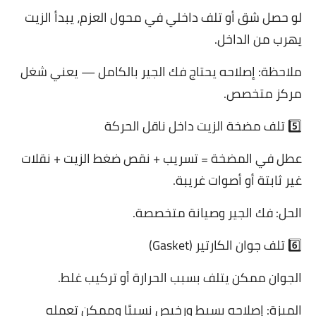
لو حصل شق أو تلف داخلي في محول العزم، يبدأ الزيت
يهرب من الداخل.
ملاحظة: إصلاحه يحتاج فك الجير بالكامل — يعني شغل
مركز متخصص.
5️⃣ تلف مضخة الزيت داخل ناقل الحركة
عطل في المضخة = تسريب + نقص ضغط الزيت + نقلات
غير ثابتة أو أصوات غريبة.
الحل: فك الجير وصيانة متخصصة.
6️⃣ تلف جوان الكارتير (Gasket)
الجوان ممكن يتلف بسبب الحرارة أو تركيب غلط.
الميزة: إصلاحه بسيط ورخيص نسبيًا وممكن تعمله