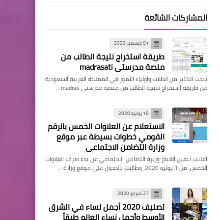
المشاركات الشائعة
التعليم ونظام نور
تقديم طلب الانسحاب من
01 ديسمبر 2020
المدرسة بعد إعلان نتائج
طريقة استخراج نتيجة الطالب من
التسجيل الإلكتروني للطلاب
منصة مدرستي madrasati
المستجدين
يبحث الكثير من الطلاب واولياء الأمور في المملكة العربية السعودية
عن طريقة استخراج نتيجة الطالب من منصة مدرستي madras…
18 يونيو 2020
الاستعلام عن العلاوات الخمس بالرقم
التعليم ونظام نور
القومي خطوات بسيطة عبر موقع
وزارة التضامن الاجتماعى
رابط الإستعلام عن نتيجة تقديم
أعلنت نيفين القباج وزيرة التضامن الاجتماعي عن بدء صرف العلاوات
الصف الأول الإبتدائي برقم
الخمس، من 1 يوليو 2020، وطالبت بالدخول على موقع وزارة …
الهوية 1445هـ
27 فبراير 2020
تصنيف 2020 أجمل نساء في الشرق
الأوسط وأجمل نساء العالم طبقاً