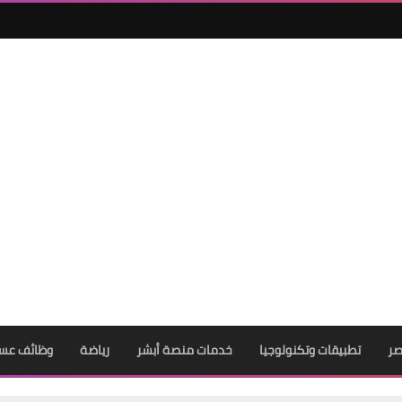
23 فبراير 2023
صر
تطبيقات وتكنولوجيا
خدمات منصة أبشر
رياضة
وظائف عس
21 فبراير 2023