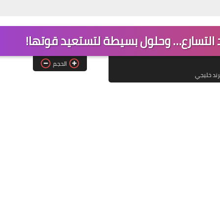
الحجم
رند خليجي
21 فبراير 2023
20 فبراير 2023