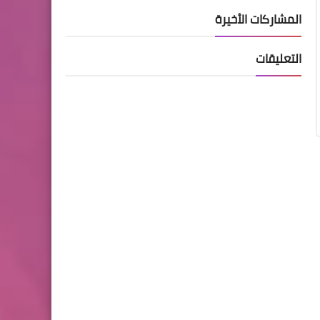
موعد إعلان نتائج المقبولين
المشاركات الأخيرة
في الصف الأول الإبتدائي في
التسجيل الإلكتروني
التعليقات
التعليم ونظام نور
طريقة حجز إجراء إستمارة
فحص اللياقة للطلاب
المستجدين في المركز الصحي
التعليم ونظام نور
رابط تحميل استمارة فحص
اللياقة للطلاب والطالبات