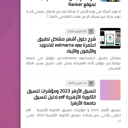
التعليم ونظام نور
لموقع Ranker
رابط الإستعلام عن نتائج القبول
لا توجد أمرأة على وجه الأرض، لا تمتلك قدر من الجمال، بمعني أخر لا
توجد مراة غير جميلة، الإ من فقدت الثقة في ذاتها، أ…
في الصف الأول الإبتدائي برقم
الهوية منصة التسجيل
03 أكتوبر 2020
الإلكتروني
شرح حلول أشهر مشاكل تطبيق
اعتمرنا eatmarna app للاندويد
والأيفون والآيباد
مشاكل تطبيق اعتمرنا,eatmarna app,غير مؤهل في منصة
التعليم ونظام نور
توكلنا,غير مؤهل لأداء العمرة,لا يمكن طلب تصريح بسبب الحالة
الاستعلام عن نتيجة استمارة
الصحية,ر…
فحص اللياقة عبر منصة
التسجيل الإلكتروني للطلاب
14 مارس 2022
تنسيق الأزهر 2023 ومؤشرات تنسيق
المستجدين
الثانوية الأزهرية pdf (دليل تنسيق
جامعة الأزهر)
تنسيق الأزهر 2022 و مؤشرات تنسيق الثانوية الأزهرية pdf
(علمى وأدبي بنين وبنات)، تنسيق الثانوية الأزهرية 2022 علمي
ب…
التعليم ونظام نور