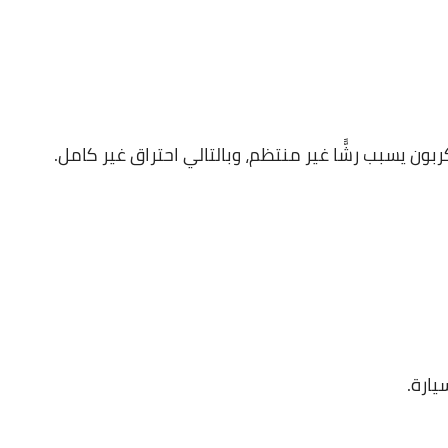
10 مايو 2023
ون يسبب رشًّا غير منتظم، وبالتالي احتراق غير كامل.
09 مايو 2023
ارة.