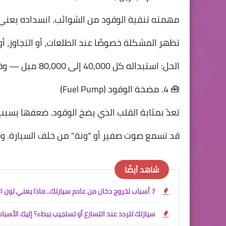
مهمته تنقية الوقود من الشوائب. انسداده يعني
تظهر المشكلة خصوصًا عند الطلعات، أو التجاوز، أو 
الحل: استبداله كل 40,000 إلى 80,000 ميل — وفق توصيات الشركة.
🧰 4. مضخة الوقود (Fuel Pump)
تعدّ بمثابة القلب الذي يضخ الوقود. ضعفها يسبب 
قد تسمع صوت صفير أو "ونة" من خلف السيارة. وفي
شاهد أيضًا
7 أسباب لخروج دخان من عادم سيارتك.. ماذا يعني لون الدخان ومتى يجب أن تقلق؟
سيارتك تتردد عند التسارع أو تستجيب ببطء؟ إليك الأسباب