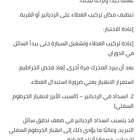
غسله جيدًا وتركه ليجف.
تنظيف مكان تركيب الغطاء على الردياتير أو القربة.
إعادة الاختبار:
إعادة تركيب الغطاء وتشغيل السيارة حتى يبدأ السائل
في الدوران.
بعد أن يبرد المحرك مرة أخرى، يُعاد فحص الخراطيم.
استمرار الانهيار يعني ضرورة استبدال الغطاء.
2. انسداد في الردياتير – (السبب الأبرز لانهيار الخرطوم
السفلي)
قد يتسبب انسداد الردياتير في ضعف تدفق سائل
التبريد، وغالبًا ما يؤدي ذلك إلى انهيار الخرطوم السفلي
للردياتير، خصوصًا أثناء القيادة.