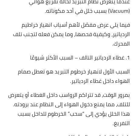
عندما يتعرض نظام التبريد لحالة تفريغ هوائي
(Vacuum) بسبب خلل في أحد مكوناته.
فيما يلي عرض مفصّل لأهم أسباب انهيار خراطيم
الردياتير، وكيفية فحصها، وما يمكن فعله لتجنب تلف
المحرك.
1. غطاء الردياتير التالف – السبب الأكثر شيوعًا
السبب الأول لانهيار خرطوم التبريد هو تعطل صمام
الهواء داخل غطاء الردياتير.
بمرور الوقت، قد تتراكم الرواسب داخل الغطاء أو يتعرض
للتلف، مما يمنع دخول الهواء إلى النظام عند برودته.
هذا الخلل يؤدي إلى “سحب” الخرطوم للداخل بسبب
التفريغ.