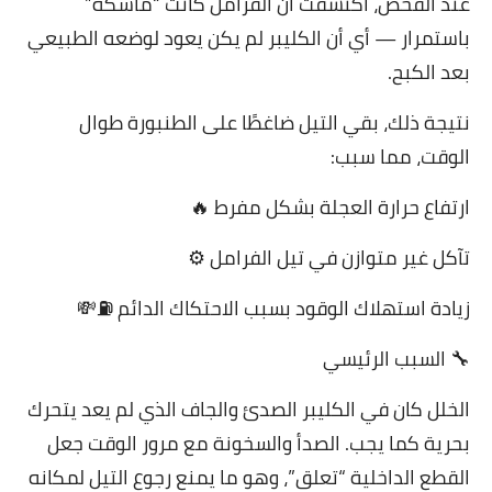
عند الفحص، اكتشفت أن الفرامل كانت “ماسكة”
باستمرار — أي أن الكليبر لم يكن يعود لوضعه الطبيعي
بعد الكبح.
نتيجة ذلك، بقي التيل ضاغطًا على الطنبورة طوال
الوقت، مما سبب:
ارتفاع حرارة العجلة بشكل مفرط 🔥
تآكل غير متوازن في تيل الفرامل ⚙️
زيادة استهلاك الوقود بسبب الاحتكاك الدائم ⛽️💸
🔧 السبب الرئيسي
الخلل كان في الكليبر الصدئ والجاف الذي لم يعد يتحرك
بحرية كما يجب. الصدأ والسخونة مع مرور الوقت جعل
القطع الداخلية “تعلق”، وهو ما يمنع رجوع التيل لمكانه