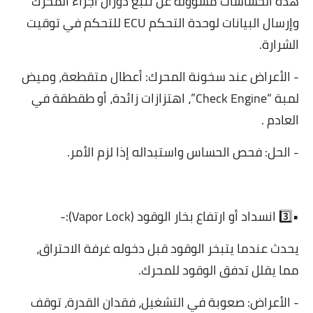
هذه الحساسات مسؤولة عن تتبع دوران أجزاء المحرك
وإرسال البيانات لوحدة التحكم ECU للتحكم في توقيت
الشرارة.
- الأعراض عند سخونة المحرك: أعطال متقطعة، وميض
لمبة “Check Engine”، اهتزازات زائدة، أو طقطقة في
العادم .
- الحل: فحص الحساس واستبداله إذا لزم الأمر.
•3️⃣ انسداد أو ارتفاع بخار الوقود (Vapor Lock):-
يحدث عندما يتبخر الوقود قبل دخوله غرفة الاحتراق،
مما يقلل تدفق الوقود للمحرك.
- الأعراض: صعوبة في التشغيل، فقدان القدرة، توقف