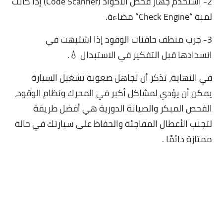
2- استخدم جهاز فحص الأكواد (Code Scanner) إذا كانت
لمبة “Check Engine” مضاءة.
3- جرب منظف حاقنات الوقود إذا اشتبهت في
انسدادها قبل التفكير في الاستبدال 💧.
في النهاية، تذكر أن تجاهل صعوبة تشغيل السيارة
يمكن أن يؤدي لمشاكل أكبر في المحرك ونظام الوقود،
الفحص المبكر والصيانة الدورية هي أفضل طريقة
لتجنب الأعطال المفاجئة والحفاظ على سيارتك في حالة
ممتازة دائمًا .