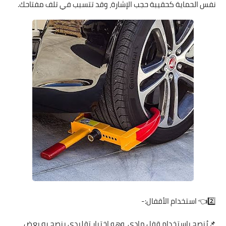
نفس الحماية كحقيبة حجب الإشارة، وقد تتسبب في تلف مفتاحك.
2️⃣👈 استخدام الأقفال:-
📌يُنصح باستخدام قفل مادي، وهو اختيار تقليدي ينصح به بعض