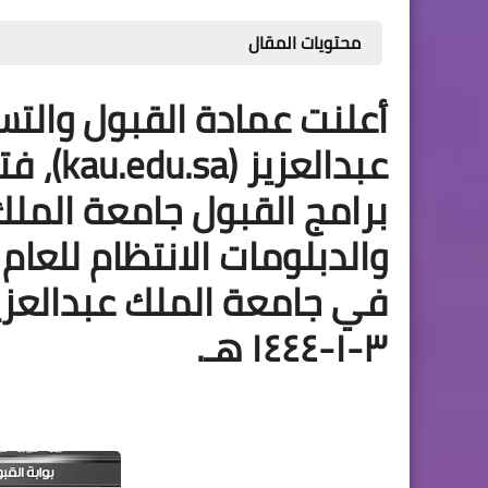
محتويات المقال
أعلنت عمادة القبول والت
عبدالعزيز (
kau.edu.sa
)، ف
برامج القبول جامعة الملك
والدبلومات الانتظام
للعام ال
في جامعة الملك عبدالعزيز في ٢٠-١٢
٣-١-١٤٤٤ هـ.