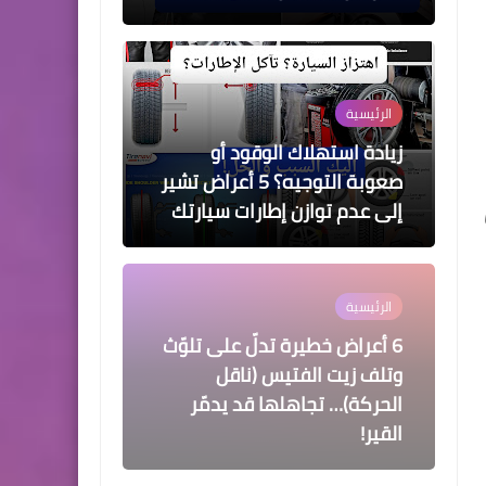
الرئيسية
زيادة استهلاك الوقود أو
صعوبة التوجيه؟ 5 أعراض تشير
إلى عدم توازن إطارات سيارتك
الرئيسية
6 أعراض خطيرة تدلّ على تلوّث
وتلف زيت الفتيس (ناقل
الحركة)… تجاهلها قد يدمّر
القير!