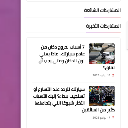
المشاركات الشائعة
الرئيسية
ماذا يحدث عندما تضع السكر أو
المشاركات الأخيرة
الماء في خزان الوقود؟ وهل
يتسبب في تلف المحرك؟
وكيف تتصرف؟
7 أسباب لخروج دخان من
عادم سيارتك.. ماذا يعني
لون الدخان ومتى يجب أن
تقلق؟
18 يوليو 2026
الرئيسية
5 علامات تخبرك أن الفتيس في
سيارتك تتردد عند التسارع أو
سيارتك على وشك التعطل…
تستجيب ببطء؟ إليك الأسباب
وكيف تحمي سيارتك
الأكثر شيوعًا التي يتجاهلها
كثير من السائقين
17 يوليو 2026