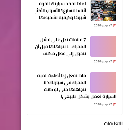
الرئيسية
لماذا تفقد سيارتك القوة
5 أسباب تجعل عجلة القيادة
أثناء التسارع؟ الأسباب الأكثر
شيوعًا وكيفية تشخيصها
(الدركسون) ثقيل وصعب
الدوران… وكيف تتعامل معها
17 يوليو 2026
وتحل المشكلة
7 علامات تدل على فشل
المحرك.. لا تتجاهلها قبل أن
تتحول إلى عطل مكلف
17 يوليو 2026
الرئيسية
ماذا تفعل إذا أضاءت لمبة
أخطر 5 أسباب تجعل الإطار
المحرك في سيارتك؟ لا
يتآكل من الداخل و كيف
تتجاهلها حتى لو كانت
تشخّص المشكلة بنفسك؟!
السيارة تعمل بشكل طبيعي!
17 يوليو 2026
الرئيسية
التعليقات
كم من الوقت يحتاج محرك