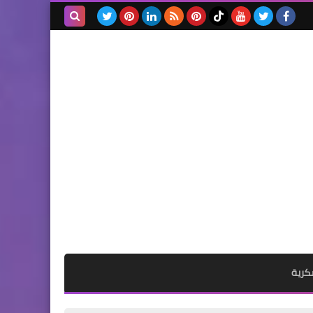
الرئيسية
5 أعراض لفشل مضخة الزيت
بحث هذه
في المحرك وكيفية تشخيصها
المدونة
وحل المشكلة
الإلكترونية
الرئيسية
4 خدع شائعة عند تغيير زيت
السيارة… وكيف تتجنب الوقوع
فيها!
كرية
الرئيسية