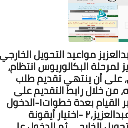
19 نوفمبر 2025
العزيز مواعيد التحويل الخارجي
ز لمرحلة البكالوريوس انتظام،
ي، على أن ينتهي تقديم طلب
لتحويل في 22/12/1443ه، من خلال رابط التقديم على
19 نوفمبر 2025
 القيام بعدة خطوات١
-
الدخول
العزيز،٢
-
اختيار أيقونة
لتحويل الخارجي ثم الدخول على