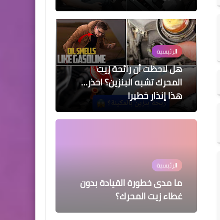
الرئيسية
هل لاحظت أن رائحة زيت
المحرك تشبه البنزين؟ احذر…
هذا إنذار خطير!
الرئيسية
ما مدى خطورة القيادة بدون
غطاء زيت المحرك؟