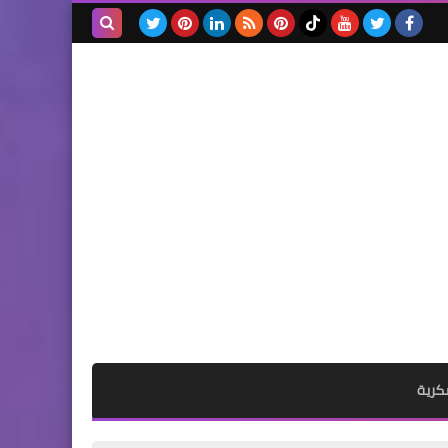
أخطر أسباب تراكم الكربون
داخل المحرك… وكيف تتجنب
بحث هذه
تدمير البوجيهات والصبابات
المدونة
والبساتم!
الإلكترونية
الرئيسية
عطل مفاجئ في دواسة
الدبرياج… وكيف اكتشفت
السبب وحلّيته بنفسي!
كرية
الرئيسية