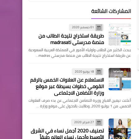
المشاركات الشائعة
الرئيسية
01 ديسمبر 2020
أسباب ميل الدركسيون
طريقة استخراج نتيجة الطالب من
"مقود"سيارتك وكيفية
منصة مدرستي madrasati
إصلاحها.. وهل الأمر خطر؟
يبحث الكثير من الطلاب واولياء الأمور في المملكة العربية السعودية
عن طريقة استخراج نتيجة الطالب من منصة مدرستي madras…
18 يونيو 2020
الرئيسية
الاستعلام عن العلاوات الخمس بالرقم
القومي خطوات بسيطة عبر موقع
مؤشر الوقود يقرأ بشكل
وزارة التضامن الاجتماعى
خاطئ؟ لا تتجاهله… فقد
أعلنت نيفين القباج وزيرة التضامن الاجتماعي عن بدء صرف العلاوات
يضعك في موقف محرج على
الخمس، من 1 يوليو 2020، وطالبت بالدخول على موقع وزارة …
الطريق!
27 فبراير 2020
تصنيف 2020 أجمل نساء في الشرق
الأوسط وأجمل نساء العالم طبقاً