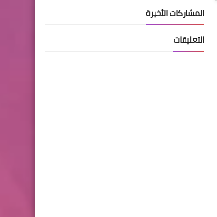
لماذا يرتفع صوت المحرك؟
المشاركات الأخيرة
الأسباب الحقيقية وكيف
تتعامل معها قبل وقوع الضرر!
التعليقات
الرئيسية
ظهور زيت على فلتر الهواء…
علامة بسيطة قد تُخفي خللًا
خطيرًا في المحرك!
الرئيسية
خطرٌ خفيّ يرفع حرارة محرك