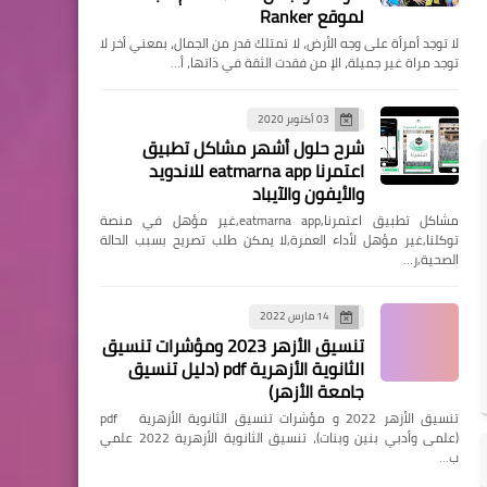
لموقع Ranker
الرئيسية
لا توجد أمرأة على وجه الأرض، لا تمتلك قدر من الجمال، بمعني أخر لا
توجد مراة غير جميلة، الإ من فقدت الثقة في ذاتها، أ…
لماذا يخرج الماء من شكمان
السيارة؟ ومتى يصبح الأمر
03 أكتوبر 2020
خطيرًا؟ إليك الحقيقة الكاملة!
شرح حلول أشهر مشاكل تطبيق
اعتمرنا eatmarna app للاندويد
والأيفون والآيباد
مشاكل تطبيق اعتمرنا,eatmarna app,غير مؤهل في منصة
توكلنا,غير مؤهل لأداء العمرة,لا يمكن طلب تصريح بسبب الحالة
الرئيسية
الصحية,ر…
6 علامات خطيرة تكشف تلف
جوان رأس المحرك (وش
14 مارس 2022
تنسيق الأزهر 2023 ومؤشرات تنسيق
السلندر)
الثانوية الأزهرية pdf (دليل تنسيق
جامعة الأزهر)
تنسيق الأزهر 2022 و مؤشرات تنسيق الثانوية الأزهرية pdf
(علمى وأدبي بنين وبنات)، تنسيق الثانوية الأزهرية 2022 علمي
ب…
الرئيسية