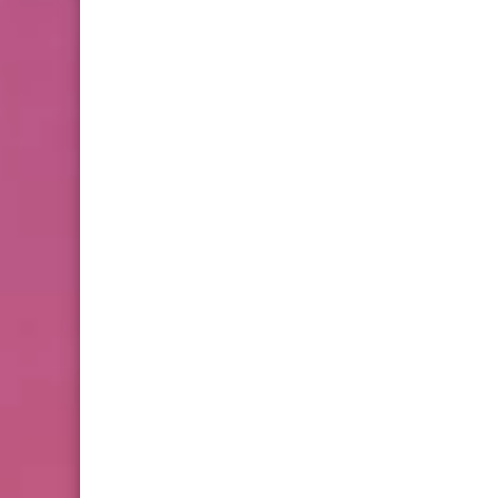
سيارتك دون أن تشعر! ليس
بسبب المروحة ولا الرديتر!
الرئيسية
الـ RPM عالي ومش بينزل؟..
السر الذي يغنيك عن تغيير
بوابة الهواء بالكامل!
الرئيسية
ليه عربيتك بتسحب ضعيف
وتحرق بنزين؟ السبب ممكن