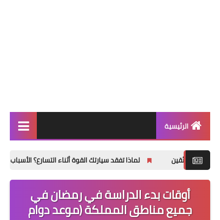
الرئيسية
التعليم ونظام نور
ين
لماذا تفقد سيارتك القوة أثناء التسارع؟ الأسباب الأكثر شيوعًا وك
ترند السعودية
أوقات بدء الدراسة في رمضان في
ترند مصر
جميع مناطق المملكة (موعد دوام
تطبيقات وتكنولوجيا