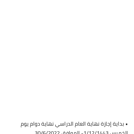
• بداية إجازة نهاية العام الدراسي نهاية دوام يوم
الخميس 1/12/1443- الموافق 30/6/2022.