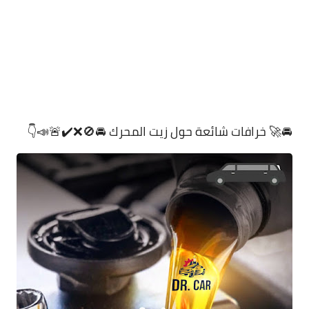
🚘🚀 خرافات شائعة حول زيت المحرك 🚘🚫❌️✔️🚨📣👇