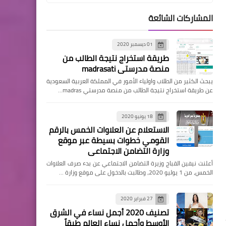
المشاركات الشائعة
الرئيسية
01 ديسمبر 2020
كيفية التسجيل بمنصة أبشر
طريقة استخراج نتيجة الطالب من
برقم الحدود| تفعيل حساب أبشر
منصة مدرستي madrasati
عن طريق الخدمة الذاتية
يبحث الكثير من الطلاب واولياء الأمور في المملكة العربية السعودية
عن طريقة استخراج نتيجة الطالب من منصة مدرستي madras…
18 يونيو 2020
الاستعلام عن العلاوات الخمس بالرقم
الرئيسية
القومي خطوات بسيطة عبر موقع
وزارة التضامن الاجتماعى
خطوات الاستعلام عن صدور
أعلنت نيفين القباج وزيرة التضامن الاجتماعي عن بدء صرف العلاوات
تأشيرة خروج وعودة مقيم عبر
الخمس، من 1 يوليو 2020، وطالبت بالدخول على موقع وزارة …
منصة أبشر absher.sa
27 فبراير 2020
تصنيف 2020 أجمل نساء في الشرق
الأوسط وأجمل نساء العالم طبقاً