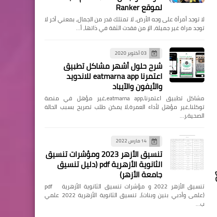
لموقع Ranker
الرئيسية
لا توجد أمرأة على وجه الأرض، لا تمتلك قدر من الجمال، بمعني أخر لا
توجد مراة غير جميلة، الإ من فقدت الثقة في ذاتها، أ…
حجز موعد شركة المياة
الوطنية السعودية
03 أكتوبر 2020
(nwc.com.sa)
شرح حلول أشهر مشاكل تطبيق
اعتمرنا eatmarna app للاندويد
والأيفون والآيباد
مشاكل تطبيق اعتمرنا,eatmarna app,غير مؤهل في منصة
توكلنا,غير مؤهل لأداء العمرة,لا يمكن طلب تصريح بسبب الحالة
الرئيسية
الصحية,ر…
تحميل تطبيق شركة المياه
الوطنية NWC National Water
14 مارس 2022
تنسيق الأزهر 2023 ومؤشرات تنسيق
Company
الثانوية الأزهرية pdf (دليل تنسيق
جامعة الأزهر)
تنسيق الأزهر 2022 و مؤشرات تنسيق الثانوية الأزهرية pdf
(علمى وأدبي بنين وبنات)، تنسيق الثانوية الأزهرية 2022 علمي
ب…
الرئيسية