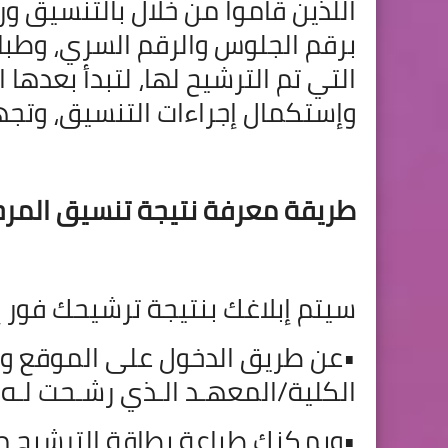
اللذين قاموا من خلال بالتنسيق ور
برقم الجلوس والرقم السري، وطباع
التي تم الترشيح لها، لتبدأ بعدها ا
وإستكمال إجراءات التنسيق، وتجهي
طريقة معرفة نتيجة تنسيق المرحل
سيتم إبلاغك بنتيجة ترشيحك فور إ
•
عن طريق الدخول على الموقع و
الكلية/المعهـد الـذي رشـحت لـه.
•ويمكنك طباعة بطاقة الترشيح م