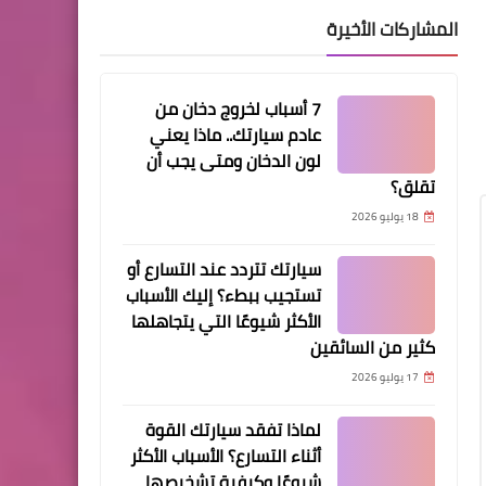
الاستعلام عن موعد قضية
المشاركات الأخيرة
الكترونيا عبر بوابة ناجز( ناجز
استعلام عن قضية)
7 أسباب لخروج دخان من
عادم سيارتك.. ماذا يعني
لون الدخان ومتى يجب أن
تقلق؟
التعليم ونظام نور
18 يوليو 2026
الاختبارات الدولية بيرلز PIRLS
سيارتك تتردد عند التسارع أو
الاستعداد لاختبار بيرلز والجدول
تستجيب ببطء؟ إليك الأسباب
الزمني للاختبارات
الأكثر شيوعًا التي يتجاهلها
كثير من السائقين
17 يوليو 2026
لماذا تفقد سيارتك القوة
الرئيسية
أثناء التسارع؟ الأسباب الأكثر
إصدار وكالة إلكترونياً من
شيوعًا وكيفية تشخيصها