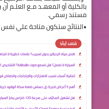
بالكلية أو المعهـد مـع العلـم أن 
مستند رسمي
.
•
النتائج ستكون متاحة علي نفس ا
شاهد أيضًا
نقص مياه الردياتير بدون تسريب؟ علامات خطيرة لا تتجاه
السيارة لا تعمل؟ هل تسمع صوت طقطقة؟ التشخيص ا
ثمانية أسباب تسبب الاهتزازات والارتجاجات وانخفاض قوة
أهم 5 أعراض تخبرك إن حساس ضغط سكة الوقود خربان! (Fuel Rail Pressure Sensor)
هل تشغيل المكيّف على سرعة 120 كم/س يضرّ السيارة؟ الحقيقة الصادمة التي لا يعرفها أغلب السائقين!
افهم لمبة Check Engine: الأسباب و الأكواد والتشخيص الذكي للمشكلة!