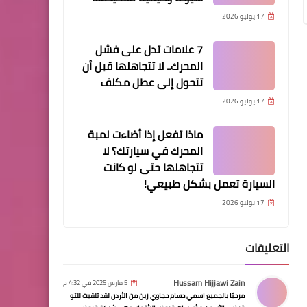
مكانك وبدون زيارة كتابة العدل
17 يوليو 2026
عبر بوابة ناجز najiz
7 علامات تدل على فشل
المحرك.. لا تتجاهلها قبل أن
تتحول إلى عطل مكلف
17 يوليو 2026
الرئيسية
طريقة التسجيل في النفاذ
ماذا تفعل إذا أضاءت لمبة
الوطني | طريقة تغيير رقم
المحرك في سيارتك؟ لا
تتجاهلها حتى لو كانت
النفاذ الوطني absher
السيارة تعمل بشكل طبيعي!
17 يوليو 2026
التعليقات
التعليم ونظام نور
دخول الطالب منصة الاختبارات
Hussam Hijjawi Zain
5 مارس 2025 في 4:32 م
الإلكترونية في منصة
مرحبًا بالجميع اسمي حسام حجاوي زين من الأردن لقد تلقيت للتو